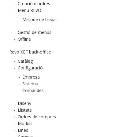
-
Creació d'ordres
-
Menú REVO
-
Mètode de treball
-
Gestió de menús
-
Offline
Revo XEF back-office
-
Catàleg
-
Configuració
-
Empresa
-
Sistema
-
Comandes
-
Diseny
-
Llistats
-
Ordres de compres
-
Mòduls
-
Eines
-
Compte