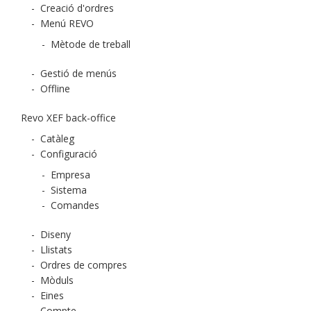
-
Creació d'ordres
-
Menú REVO
-
Mètode de treball
-
Gestió de menús
-
Offline
Revo XEF back-office
-
Catàleg
-
Configuració
-
Empresa
-
Sistema
-
Comandes
-
Diseny
-
Llistats
-
Ordres de compres
-
Mòduls
-
Eines
-
Compte