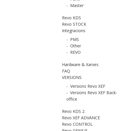
-
Master
Revo KDS
Revo STOCK
Integracions
-
PMS
-
Other
-
REVO
Hardware & Xarxes
FAQ
VERSIONS
-
Versions Revo XEF
-
Versions Revo XEF Back-
office
Revo KDS 2
Revo XEF ADVANCE
Revo CONTROL
Revo GENIUS