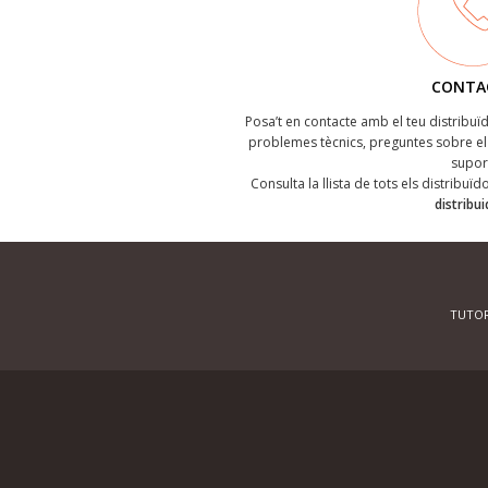
CONTA
Posa’t en contacte amb el teu distribu
problemes tècnics, preguntes sobre el 
supor
Consulta la llista de tots els distribuï
distribu
TUTOR