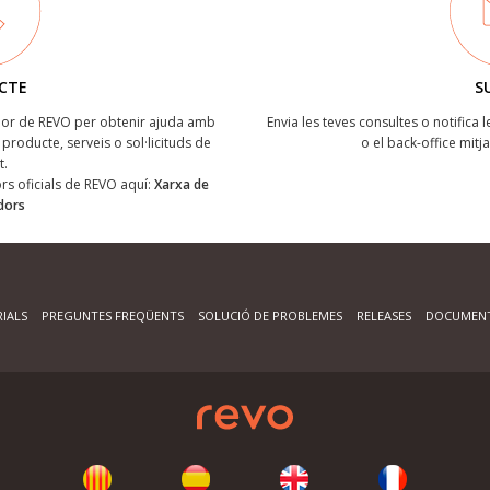
CTE
S
ïdor de REVO per obtenir ajuda amb
Envia les teves consultes o notifica 
producte, serveis o sol·licituds de
o el back-office mitj
t.
dors oficials de REVO aquí:
Xarxa de
idors
IALS
PREGUNTES FREQÜENTS
SOLUCIÓ DE PROBLEMES
RELEASES
DOCUMENT