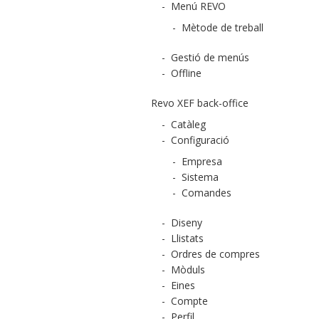
-
Menú REVO
-
Mètode de treball
-
Gestió de menús
-
Offline
Revo XEF back-office
-
Catàleg
-
Configuració
-
Empresa
-
Sistema
-
Comandes
-
Diseny
-
Llistats
-
Ordres de compres
-
Mòduls
-
Eines
-
Compte
-
Perfil