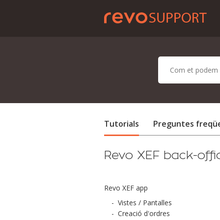
Tutorials
Preguntes freqü
Revo XEF back-offi
Revo XEF app
-
Vistes / Pantalles
-
Creació d'ordres