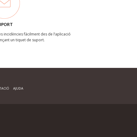
UPORT
les incidències fàcilment des de l’aplicació
ançant un tiquet de suport.
ACIÓ
AJUDA