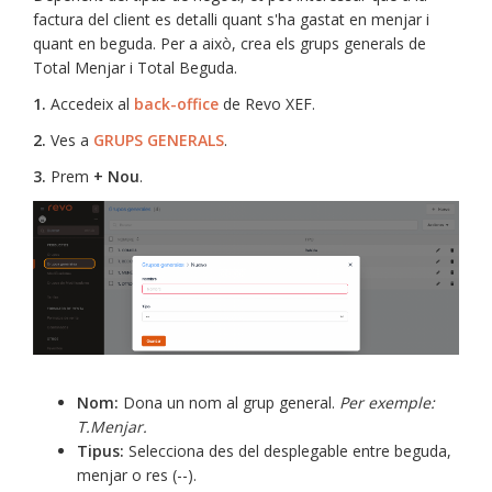
factura del client es detalli quant s'ha gastat en menjar i
quant en beguda. Per a això, crea els grups generals de
Total Menjar i Total Beguda.
1.
Accedeix al
back-office
de Revo XEF.
2.
Ves a
GRUPS GENERALS
.
3.
Prem
+ Nou
.
Nom:
Dona un nom al grup general.
Per exemple:
T.Menjar.
Tipus:
Selecciona des del desplegable entre beguda,
menjar o res (--).