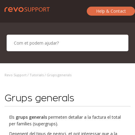
Help & Contact
Revo Support /
Tutorials
/ Grups generals
Grups generals
Els
grups generals
permeten detallar a la factura el total
per famílies (supergrups).
Depenent del tipus de negoci, et pot interessar que a la