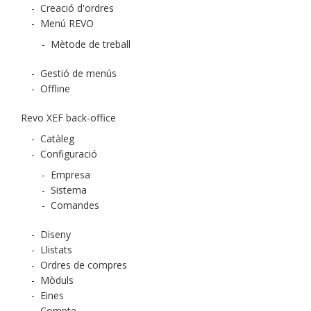
-
Creació d'ordres
-
Menú REVO
-
Mètode de treball
-
Gestió de menús
-
Offline
Revo XEF back-office
-
Catàleg
-
Configuració
-
Empresa
-
Sistema
-
Comandes
-
Diseny
-
Llistats
-
Ordres de compres
-
Mòduls
-
Eines
-
Compte