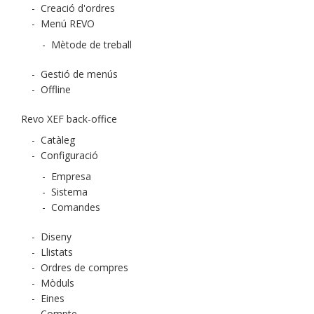
-
Creació d'ordres
-
Menú REVO
-
Mètode de treball
-
Gestió de menús
-
Offline
Revo XEF back-office
-
Catàleg
-
Configuració
-
Empresa
-
Sistema
-
Comandes
-
Diseny
-
Llistats
-
Ordres de compres
-
Mòduls
-
Eines
-
Compte