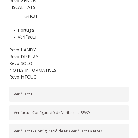
Revo GENIUS
FISCALITATS
-
TicketBAI
-
-
Portugal
-
VeriFactu
Revo HANDY
Revo DISPLAY
Revo SOLO
NOTES INFORMATIVES
Revo InTOUCH
Veri*Factu
Verifactu - Configuració de Verifactu a REVO
Veri*Factu - Configuració de NO Veri*Factu a REVO