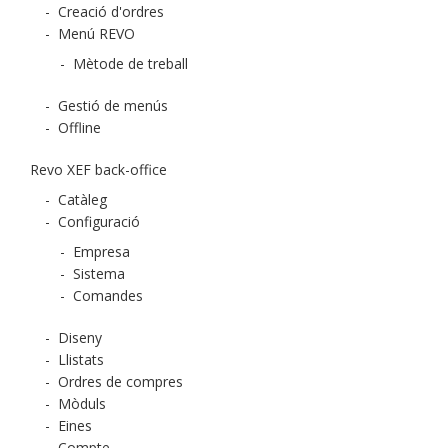
-
Creació d'ordres
-
Menú REVO
-
Mètode de treball
-
Gestió de menús
-
Offline
Revo XEF back-office
-
Catàleg
-
Configuració
-
Empresa
-
Sistema
-
Comandes
-
Diseny
-
Llistats
-
Ordres de compres
-
Mòduls
-
Eines
-
Compte