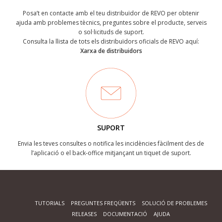
Posa’t en contacte amb el teu distribuïdor de REVO per obtenir
ajuda amb problemes tècnics, preguntes sobre el producte, serveis
o sol·licituds de suport.
Consulta la llista de tots els distribuïdors oficials de REVO aquí:
Xarxa de distribuidors
SUPORT
Envia les teves consultes o notifica les incidències fàcilment des de
l’aplicació o el back-office mitjançant un tiquet de suport.
TUTORIALS
PREGUNTES FREQÜENTS
SOLUCIÓ DE PROBLEMES
RELEASES
DOCUMENTACIÓ
AJUDA