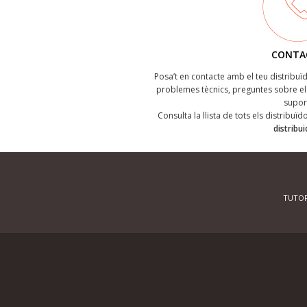
CONTA
Posa’t en contacte amb el teu distribu
problemes tècnics, preguntes sobre el 
supor
Consulta la llista de tots els distribuï
distribu
TUTOR