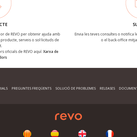
CTE
S
ïdor de REVO per obtenir ajuda amb
Envia les teves consultes o notifica 
producte, serveis o sol·licituds de
o el back-office mitj
t.
dors oficials de REVO aquí:
Xarxa de
idors
IALS
PREGUNTES FREQÜENTS
SOLUCIÓ DE PROBLEMES
RELEASES
DOCUMENT