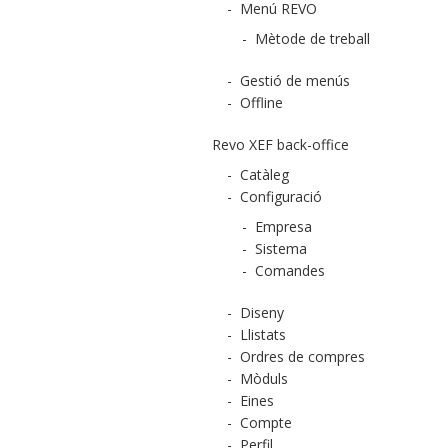
-
Menú REVO
-
Mètode de treball
-
Gestió de menús
-
Offline
Revo XEF back-office
-
Catàleg
-
Configuració
-
Empresa
-
Sistema
-
Comandes
-
Diseny
-
Llistats
-
Ordres de compres
-
Mòduls
-
Eines
-
Compte
-
Perfil