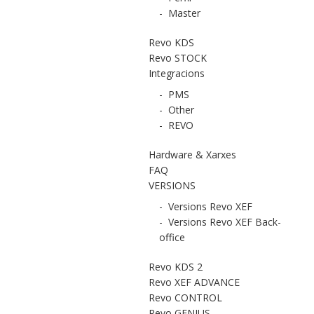
-
Master
Revo KDS
Revo STOCK
Integracions
-
PMS
-
Other
-
REVO
Hardware & Xarxes
FAQ
VERSIONS
-
Versions Revo XEF
-
Versions Revo XEF Back-
office
Revo KDS 2
Revo XEF ADVANCE
Revo CONTROL
Revo GENIUS