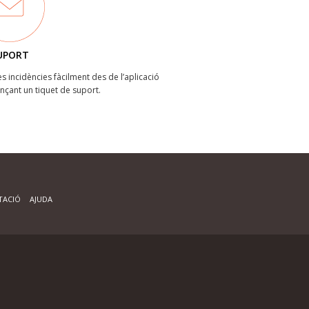
UPORT
les incidències fàcilment des de l’aplicació
ançant un tiquet de suport.
ACIÓ
AJUDA