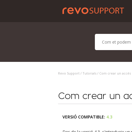
Revo Support /
Tutorials
/ Com crear un accés 
Com crear un ac
VERSIÓ COMPATIBLE:
4.3
Des de la versió 4.3, s'introdueix 