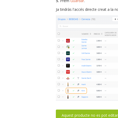
5.
Prem
Guardar
.
Ja tindràs l'accés directe creat a la 
Aquest producte no es pot editar,