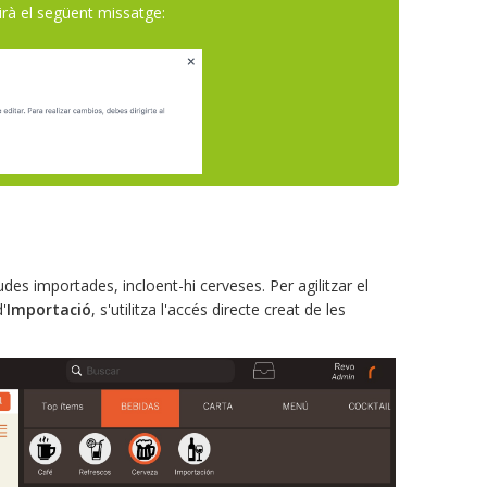
rtirà el següent missatge:
des importades, incloent-hi cerveses. Per agilitzar el
'
Importació
, s'utilitza l'accés directe creat de les