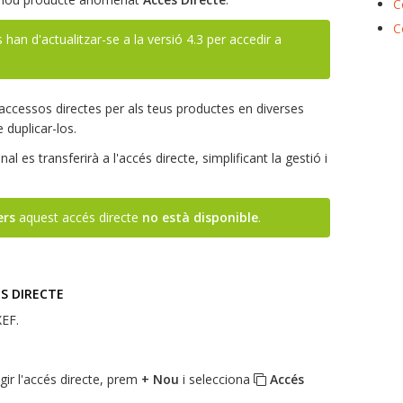
C
C
 han d'actualitzar-se a la versió 4.3 per accedir a
'accessos directes per als teus productes en diverses
 duplicar-los.
al es transferirà a l'accés directe, simplificant la gestió i
ers
aquest accés directe
no està disponible
.
S DIRECTE
EF.
egir l'accés directe, prem
+ Nou
i selecciona
Accés