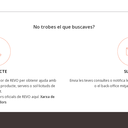
No trobes el que buscaves?
CTE
S
ïdor de REVO per obtenir ajuda amb
Envia les teves consultes o notifica 
producte, serveis o sol·licituds de
o el back-office mitj
t.
dors oficials de REVO aquí:
Xarxa de
idors