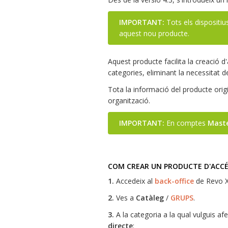
IMPORTANT:
Tots els dispositius
aquest nou producte.
Aquest producte facilita la creació d
categories, eliminant la necessitat de
Tota la informació del producte origin
organització.
IMPORTANT:
En comptes
Mast
COM CREAR UN PRODUCTE D'ACCÉ
1.
Accedeix al
back-office
de Revo X
2.
Ves a
Catàleg
/
GRUPS
.
3.
A la categoria a la qual vulguis af
directe
: