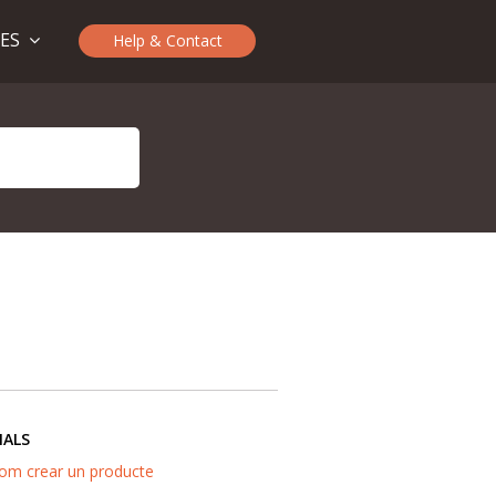
TES
Help & Contact
IALS
om crear un producte