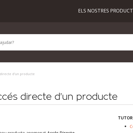
ELS NOSTRES PRODUC
directe d'un producte
cés directe d'un producte
TUTOR
C
un nou producte anomenat
Accés Directe
.