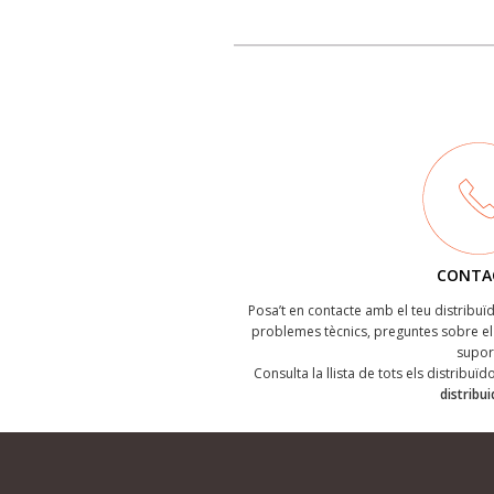
CONTA
Posa’t en contacte amb el teu distribu
problemes tècnics, preguntes sobre el 
supor
Consulta la llista de tots els distribuï
distribu