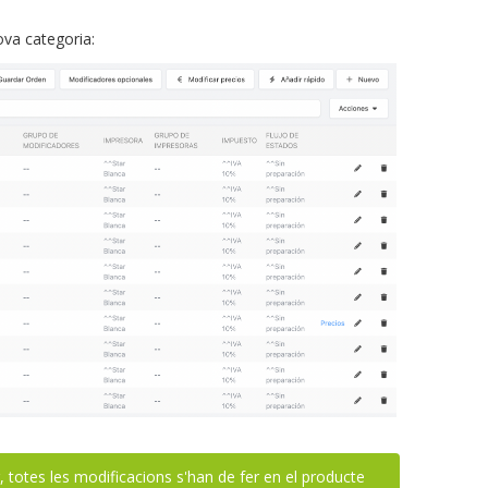
nova categoria:
 totes les modificacions s'han de fer en el producte