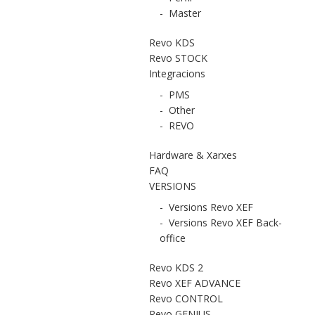
-
Master
Revo KDS
Revo STOCK
Integracions
-
PMS
-
Other
-
REVO
Hardware & Xarxes
FAQ
VERSIONS
-
Versions Revo XEF
-
Versions Revo XEF Back-
office
Revo KDS 2
Revo XEF ADVANCE
Revo CONTROL
Revo GENIUS