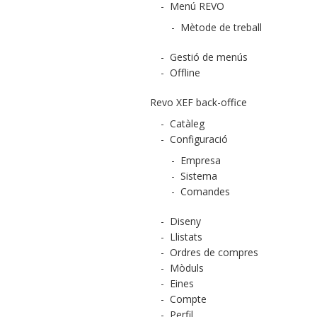
-
Menú REVO
-
Mètode de treball
-
Gestió de menús
-
Offline
Revo XEF back-office
-
Catàleg
-
Configuració
-
Empresa
-
Sistema
-
Comandes
-
Diseny
-
Llistats
-
Ordres de compres
-
Mòduls
-
Eines
-
Compte
-
Perfil