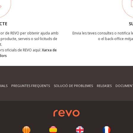
CTE
S
ïdor de REVO per obtenir ajuda amb
Envia les teves consultes o notifica 
producte, serveis o sol·licituds de
o el back-office mitj
t.
dors oficials de REVO aquí:
Xarxa de
idors
IALS
PREGUNTES FREQÜENTS
SOLUCIÓ DE PROBLEMES
RELEASES
DOCUMENT