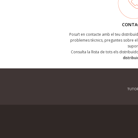
CONTA
Posa’t en contacte amb el teu distribu
problemes tècnics, preguntes sobre el 
supor
Consulta la llista de tots els distribuï
distribu
TUTOR