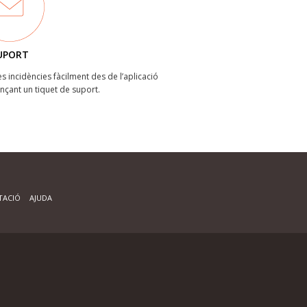
UPORT
les incidències fàcilment des de l’aplicació
ançant un tiquet de suport.
ACIÓ
AJUDA