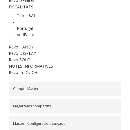
Revo GENIUS
FISCALITATS
-
TicketBAI
-
-
Portugal
-
VeriFactu
Revo HANDY
Revo DISPLAY
Revo SOLO
NOTES INFORMATIVES
Revo InTOUCH
Compte Master
Magatzems compartits
Master - Configuració avançada