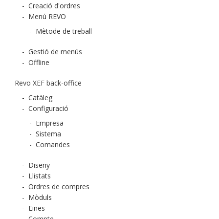
-
Creació d'ordres
-
Menú REVO
-
Mètode de treball
-
Gestió de menús
-
Offline
Revo XEF back-office
-
Catàleg
-
Configuració
-
Empresa
-
Sistema
-
Comandes
-
Diseny
-
Llistats
-
Ordres de compres
-
Mòduls
-
Eines
-
Compte