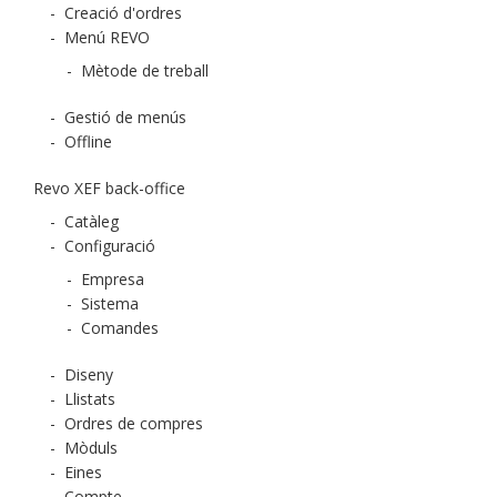
-
Creació d'ordres
-
Menú REVO
-
Mètode de treball
-
Gestió de menús
-
Offline
Revo XEF back-office
-
Catàleg
-
Configuració
-
Empresa
-
Sistema
-
Comandes
-
Diseny
-
Llistats
-
Ordres de compres
-
Mòduls
-
Eines
-
Compte