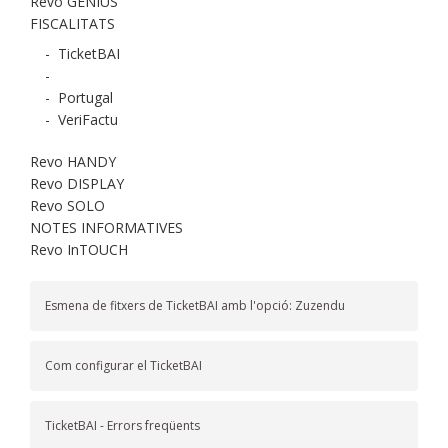
Revo GENIUS
FISCALITATS
-
TicketBAI
-
-
Portugal
-
VeriFactu
Revo HANDY
Revo DISPLAY
Revo SOLO
NOTES INFORMATIVES
Revo InTOUCH
Esmena de fitxers de TicketBAI amb l'opció: Zuzendu
Com configurar el TicketBAI
TicketBAI - Errors freqüents