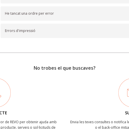
He tancat una ordre per error
Errors d'impressió
No trobes el que buscaves?
CTE
S
ïdor de REVO per obtenir ajuda amb
Envia les teves consultes o notifica 
producte, serveis o sol·licituds de
o el back-office mitj