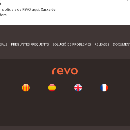
t.
dors oficials de REVO aquí:
Xarxa de
idors
IALS
PREGUNTES FREQÜENTS
SOLUCIÓ DE PROBLEMES
RELEASES
DOCUMENT