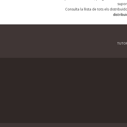
supor
Consulta la llista de tots els distribuï
distribu
TUTOR