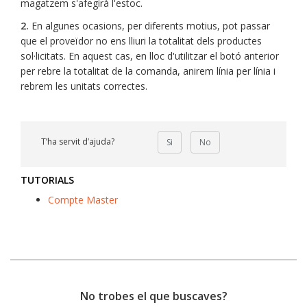
magatzem s'afegirà l'estoc.
2.
En algunes ocasions, per diferents motius, pot passar
que el proveïdor no ens lliuri la totalitat dels productes
sol·licitats. En aquest cas, en lloc d'utilitzar el botó anterior
per rebre la totalitat de la comanda, anirem línia per línia i
rebrem les unitats correctes.
T’ha servit d’ajuda?
Si
No
TUTORIALS
Compte Master
No trobes el que buscaves?