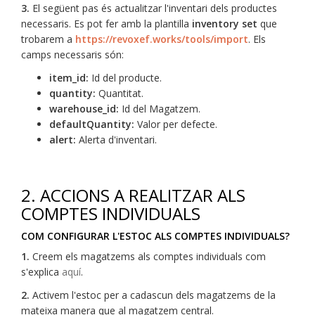
3.
El següent pas és actualitzar l'inventari dels productes
necessaris. Es pot fer amb la plantilla
inventory set
que
trobarem a
https://revoxef.works/tools/import
. Els
camps necessaris són:
item_id:
Id del producte.
quantity:
Quantitat.
warehouse_id:
Id del Magatzem.
defaultQuantity:
Valor per defecte.
alert:
Alerta d'inventari.
2. ACCIONS A REALITZAR ALS
COMPTES INDIVIDUALS
COM CONFIGURAR L'ESTOC ALS COMPTES INDIVIDUALS?
1.
Creem els magatzems als comptes individuals com
s'explica
aquí
.
2.
Activem l'estoc per a cadascun dels magatzems de la
mateixa manera que al magatzem central.