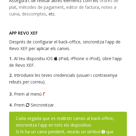
Assegura't de revisar altres elements com els
ordres de
plat
,
mètodes de pagament
,
editor de factura
,
notes a
cuina
,
descomptes
, etc.
APP REVO XEF
Després de configurar el back-office, sincronitza l'app de
Revo XEF per aplicar els canvis.
1.
Al teu dispositiu iOS
(iPad, iPhone o iPod), obre l'app
de Revo XEF.
2.
Introdueix les teves credencials (usuari i contrasenya
rebuts per correu).
r
3.
Prem al menú
4.
Prem
Sincronitzar.
Cada vegada que es realitzin canvis al back-office,
sincronitza l'app en tots els dispositius.
Si hi ha un canvi pendent, veuràs un símbol
que