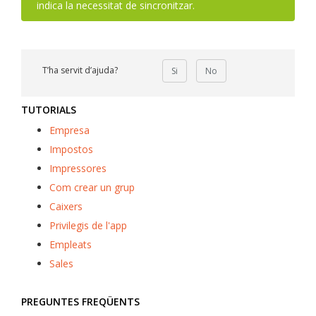
indica la necessitat de sincronitzar.
T’ha servit d’ajuda?
Si
No
TUTORIALS
Empresa
Impostos
Impressores
Com crear un grup
Caixers
Privilegis de l'app
Empleats
Sales
PREGUNTES FREQÜENTS