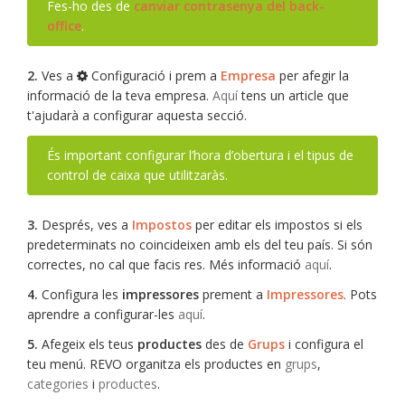
Fes-ho des de
canviar contrasenya del back-
office
.
2.
Ves a
Configuració i prem a
Empresa
per afegir la
informació de la teva empresa.
Aquí
tens un article que
t'ajudarà a configurar aquesta secció.
És important configurar l’hora d’obertura i el tipus de
control de caixa que utilitzaràs.
3.
Després, ves a
Impostos
per editar els impostos si els
predeterminats no coincideixen amb els del teu país. Si són
correctes, no cal que facis res. Més informació
aquí
.
4.
Configura les
impressores
prement a
Impressores
. Pots
aprendre a configurar-les
aquí
.
5.
Afegeix els teus
productes
des de
Grups
i configura el
teu menú. REVO organitza els productes en
grups
,
categories
i
productes
.