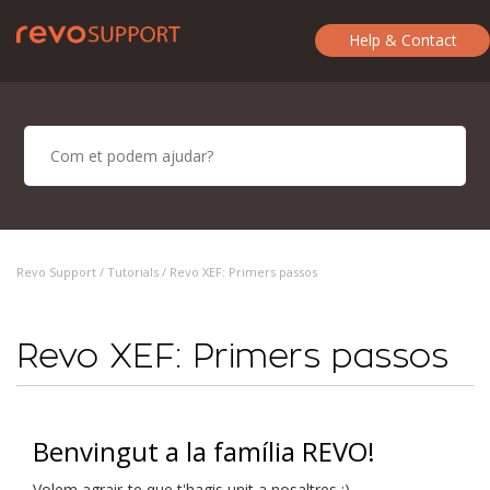
Help & Contact
Revo Support /
Tutorials
/ Revo XEF: Primers passos
Revo XEF: Primers passos
Benvingut a la família REVO!
Volem agrair-te que t'hagis unit a nosaltres :)