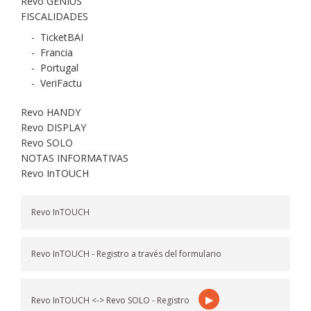
Revo GENIUS
FISCALIDADES
-
TicketBAI
-
Francia
-
Portugal
-
VeriFactu
Revo HANDY
Revo DISPLAY
Revo SOLO
NOTAS INFORMATIVAS
Revo InTOUCH
Revo InTOUCH
Revo InTOUCH - Registro a través del formulario
▶
Revo InTOUCH <-> Revo SOLO - Registro