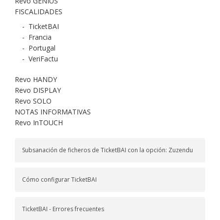
Revo GENIUS
FISCALIDADES
-
TicketBAI
-
Francia
-
Portugal
-
VeriFactu
Revo HANDY
Revo DISPLAY
Revo SOLO
NOTAS INFORMATIVAS
Revo InTOUCH
Subsanación de ficheros de TicketBAI con la opción: Zuzendu
Cómo configurar TicketBAI
TicketBAI - Errores frecuentes