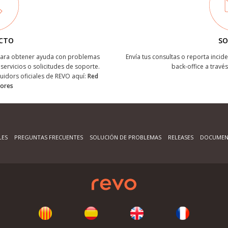
CTO
SO
 para obtener ayuda con problemas
Envía tus consultas o reporta incide
servicios o solicitudes de soporte.
back-office a través
buidors oficiales de REVO aquí:
Red
dores
LES
PREGUNTAS FRECUENTES
SOLUCIÓN DE PROBLEMAS
RELEASES
DOCUMEN