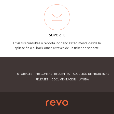
SOPORTE
Envía tus consultas o reporta incidencias fácilmente desde la
aplicación o el back-office a través de un ticket de soporte.
TUTORIALES
PREGUNTAS FRECUENTES
SOLUCIÓN DE PROBLEMAS
RELEASES
DOCUMENTACIÓN
AYUDA