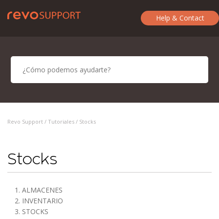
Help & Contact
Revo Support /
Tutoriales
/ Stocks
Stocks
1. ALMACENES
2. INVENTARIO
3. STOCKS