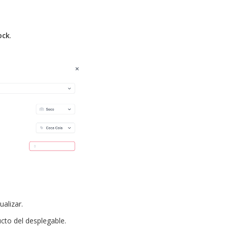
ock
.
alizar.
cto del desplegable.