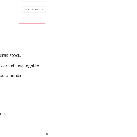
irás stock.
cto del desplegable.
ad a añadir.
ock
.