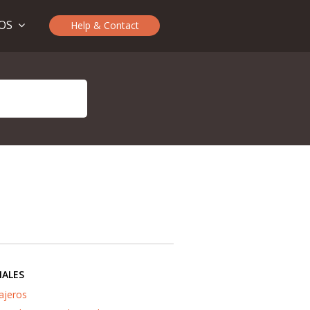
TOS
Help & Contact
IALES
ajeros