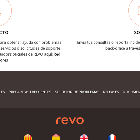
CTO
SO
 para obtener ayuda con problemas
Envía tus consultas o reporta incide
servicios o solicitudes de soporte.
back-office a través
buidors oficiales de REVO aquí:
Red
dores
LES
PREGUNTAS FRECUENTES
SOLUCIÓN DE PROBLEMAS
RELEASES
DOCUMEN