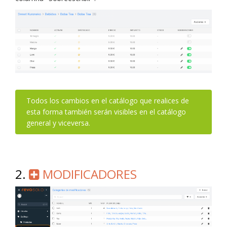
Todos los cambios en el catálogo que realices de
esta forma también serán visibles en el catálogo
general y viceversa.
2.
MODIFICADORES