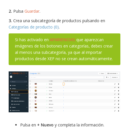
2.
Pulsa
Guardar
.
3.
Crea una subcategoría de productos pulsando en
Categorías de producto (0)
.
Si has activado en
APARIENCIAS
que aparezcan
imágenes de los botones en categorías, debes crear
al menos una subcategoría, ya que al importar
productos desde XEF no se crean automáticamente.
Pulsa en
+ Nuevo
y completa la información.