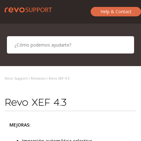
Help & Contact
Revo Support /
Releases
/ Revo XEF 4.3
Revo XEF 4.3
MEJORAS:
Impresión automática selectiva