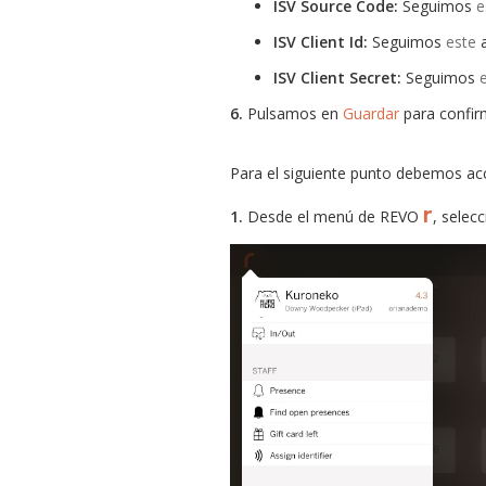
ISV Source Code:
Seguimos
e
ISV Client Id:
Seguimos
este
a
ISV Client Secret:
Seguimos
6.
Pulsamos en
Guardar
para confir
Para el siguiente punto debemos ac
r
1.
Desde el menú de REVO
, selec