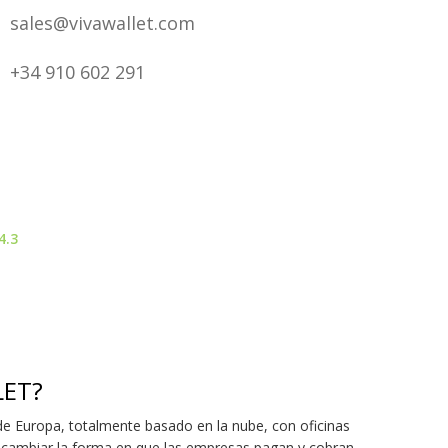
sales@vivawallet.com
+34 910 602 291
4.3
LET?
e Europa, totalmente basado en la nube, con oficinas
 cambiar la forma en que las empresas pagan y cobran.