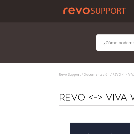
Revo Support /
Documentación
/ REVO <-> VI
REVO <-> VIVA