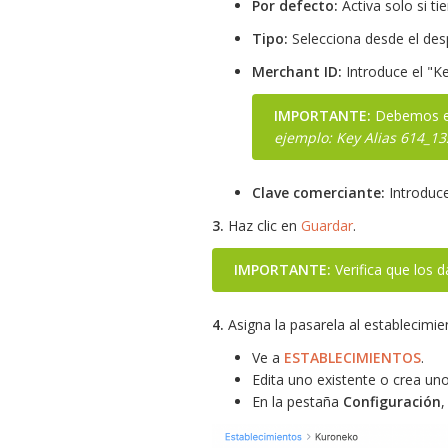
Por defecto:
Activa solo si ti
Tipo:
Selecciona desde el des
Merchant ID:
Introduce el "K
IMPORTANTE:
Debemos eli
ejemplo: Key Alias 614_1
Clave comerciante:
Introduce
3.
Haz clic en
Guardar
.
IMPORTANTE:
Verifica que los d
4.
Asigna la pasarela al establecimie
Ve a
ESTABLECIMIENTOS
.
Edita uno existente o crea un
En la pestaña
Configuración
,