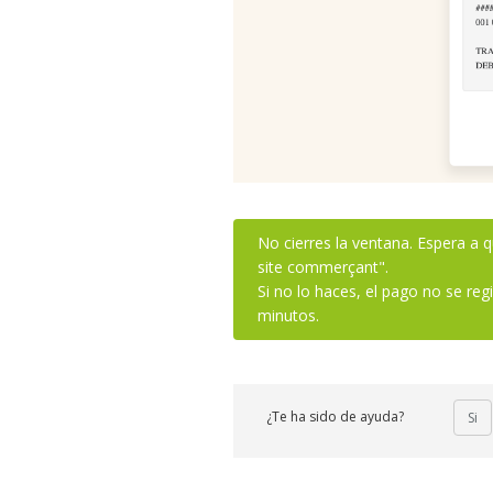
No cierres la ventana. Espera a 
site commerçant".
Si no lo haces, el pago no se reg
minutos.
¿Te ha sido de ayuda?
Si