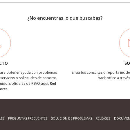
¿No encuentras lo que buscabas?
CTO
SO
 para obtener ayuda con problemas
Envía tus consultas o reporta incide
servicios o solicitudes de soporte.
back-office a través
buidors oficiales de REVO aquí:
Red
dores
LES
PREGUNTAS FRECUENTES
SOLUCIÓN DE PROBLEMAS
RELEASES
DOCUMEN