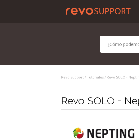
Revo Support /
Tutoriales
/ Revo SOLO - Nepti
Revo SOLO - Ne