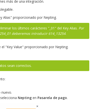
enes más de una integración.
plegable.
ey Alias" proporcionado por Nepting.
minar los últimos carácteres "_01" del Key Alias.
Por
3254_01 deberemos introducir 614_13254
.
 el "Key Value" proporcionado por Nepting.
atos sean correctos.
nto:
o nuevo.
 selecciona
Nepting
en
Pasarela de pago
.