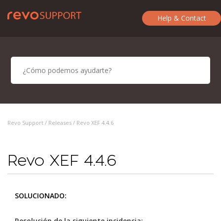
Help & Contact
Revo Support /
Releases
/ Revo XEF 4.4.6
Revo XEF 4.4.6
SOLUCIONADO:
Resolución de la siguiente incidencia: