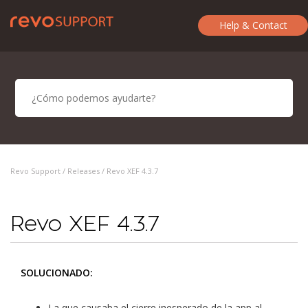
Help & Contact
Revo Support /
Releases
/ Revo XEF 4.3.7
Revo XEF 4.3.7
SOLUCIONADO:
La que causaba el cierre inesperado de la app al