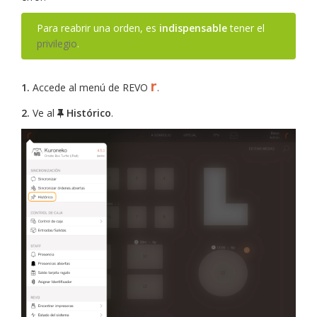
Para reabrir una orden, es
indispensable
tener el
privilegio
.
r
1.
Accede al menú de REVO
.
2.
Ve al
Histórico
.