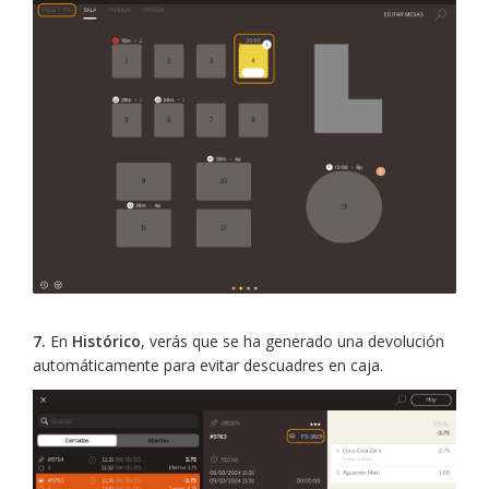
7.
En
Histórico
, verás que se ha generado una devolución
automáticamente para evitar descuadres en caja.