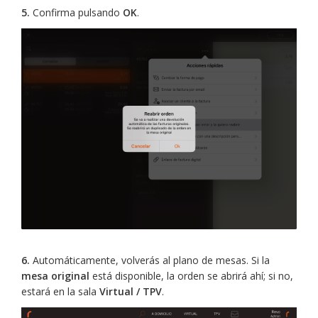
5.
Confirma pulsando
OK
.
6.
Automáticamente, volverás al plano de mesas. Si la
mesa original
está disponible, la orden se abrirá ahí; si no,
estará en la sala
Virtual / TPV
.