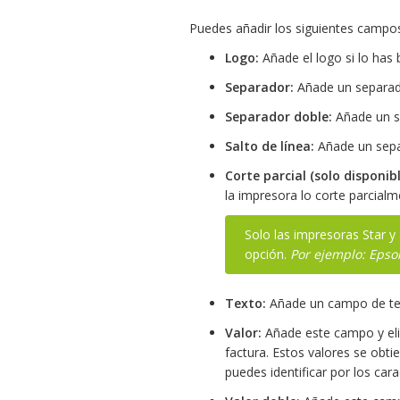
Puedes añadir los siguientes campo
Logo:
Añade el logo si lo has 
Separador:
Añade un separador s
Separador doble:
Añade un s
Salto de línea:
Añade un separ
Corte parcial (solo disponib
la impresora lo corte parcialm
Solo las impresoras Star y
opción.
Por ejemplo: Eps
Texto:
Añade un campo de text
Valor:
Añade este campo y elig
factura. Estos valores se obti
puedes identificar por los cara