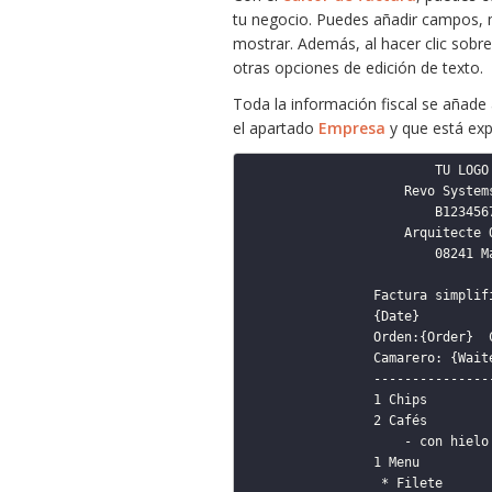
tu negocio. Puedes añadir campos, m
mostrar. Además, al hacer clic sobr
otras opciones de edición de texto.
Toda la información fiscal se añade
el apartado
Empresa
y que está exp
                        TU LOGO                     → Logo

                    Revo Systems S.L.

                        B123456789

                    Arquitecte Oms, 2

                        08241 Manresa

                                          
                Factura simplificada:    {invoice}

                {Date}               Mesa: {Table}

                Orden:{Order}  Comensales:{Guests}  → Double Value

                Camarero: {Waiter}                  → Value

                ---------------------------------

                1 Chips	            1.05     1.05

                2 Cafés             1.25     2.50

                    - con hielo     0.10     0.20

                1 Menu              9.00     9.00

                 * Filete           1.25     1.25
