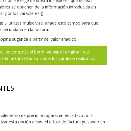
doble y elige de la lista los valores que deseas
alores se obtienen de la información introducida en
ar por los caracteres {}.
a:
Si utilizas multidivisa, añade este campo para que
 secundaria en la factura.
ropina sugerida a partir del valor añadido.
ina, encontrarás el botón
volver al original
, que
de la factura y
borra
todos los cambios realizados.
NTES
uplemento de precio no aparecen en la factura. Si
ivar esta opción desde el editor de factura pulsando en