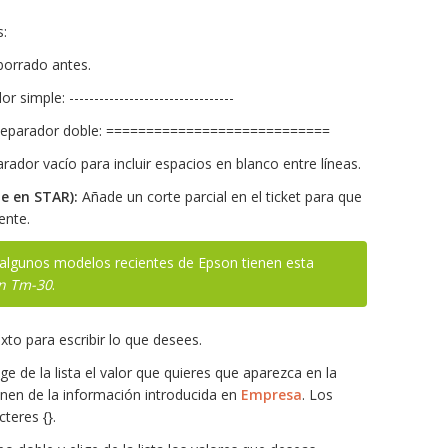
s:
borrado antes.
imple: ---------------------------------
eparador doble: ============================
ador vacío para incluir espacios en blanco entre líneas.
le en STAR):
Añade un corte parcial en el ticket para que
ente.
 algunos modelos recientes de Epson tienen esta
on Tm-30
.
o para escribir lo que desees.
e de la lista el valor que quieres que aparezca en la
enen de la información introducida en
Empresa
. Los
cteres {}.