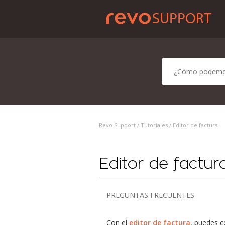
Revo Support /
Tutoriales
/ Editor de factura
Editor de factur
PREGUNTAS FRECUENTES
Con el
editor de factura
, puedes c