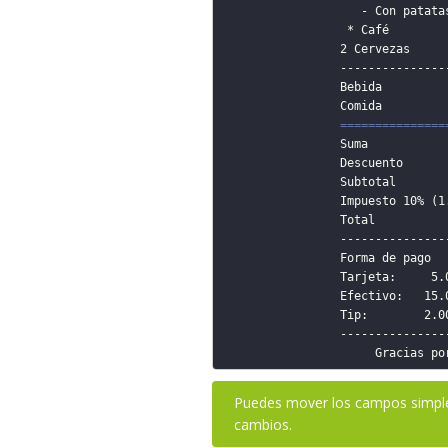
                   - Con patatas    0.50     0.50

                 * Café             1.25     1.25

                2 Cervezas          1.25     2.50

                ---------------------------------   → Separator

                Bebida	                     6.45

                Comida                      11.80

===============
                Suma                        18,25

                Descuento                   00.00

                Subtotal                    16.59

                Impuesto 10% (1.66)          1.66

                Total                       18.25

                ---------------------------------

                Forma de pago

                Tarjeta:     5.00

                Efectivo:   15.00 / Cambio: 1.75

                Tip:        2.00

                ---------------------------------

Puedes mover los campos simple
cambios.