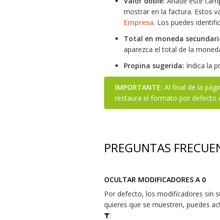
Valor doble:
Añade este campo 
mostrar en la factura. Estos v
Empresa
. Los puedes identific
Total en moneda secundari
aparezca el total de la moneda
Propina sugerida:
Indica la p
IMPORTANTE:
Al final de la pág
restaura el formato por defecto 
PREGUNTAS FRECUE
OCULTAR MODIFICADORES A 0
Por defecto, los modificadores sin s
quieres que se muestren, puedes act
: