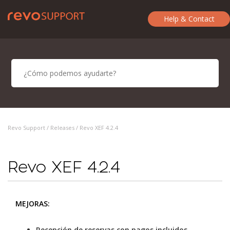
Help & Contact
Revo Support /
Releases
/ Revo XEF 4.2.4
Revo XEF 4.2.4
MEJORAS:
Recepción de reservas con pagos incluidos