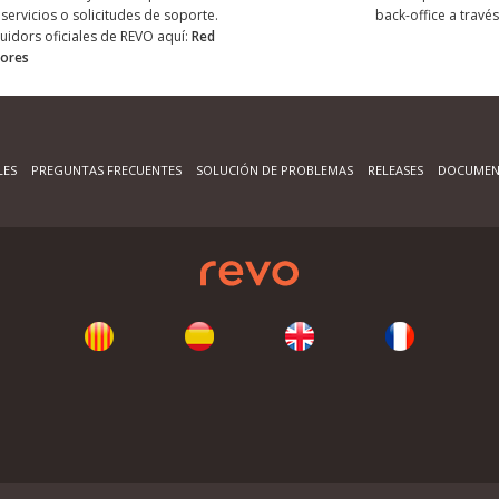
servicios o solicitudes de soporte.
back-office a través
buidors oficiales de REVO aquí:
Red
dores
LES
PREGUNTAS FRECUENTES
SOLUCIÓN DE PROBLEMAS
RELEASES
DOCUMEN