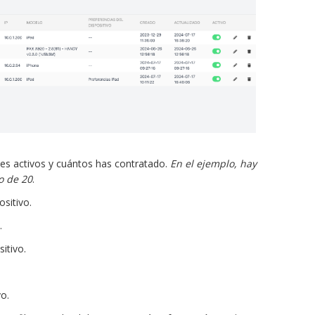
nes activos y cuántos has contratado.
En el ejemplo, hay
o de 20
.
sitivo.
.
itivo.
o.