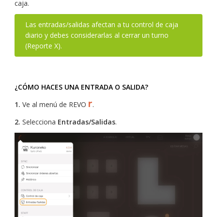
caja.
Las entradas/salidas afectan a tu control de caja
diario y debes considerarlas al cerrar un turno
(Reporte X).
¿CÓMO HACES UNA ENTRADA O SALIDA?
r
1.
Ve al menú de REVO
.
2.
Selecciona
Entradas/Salidas
.