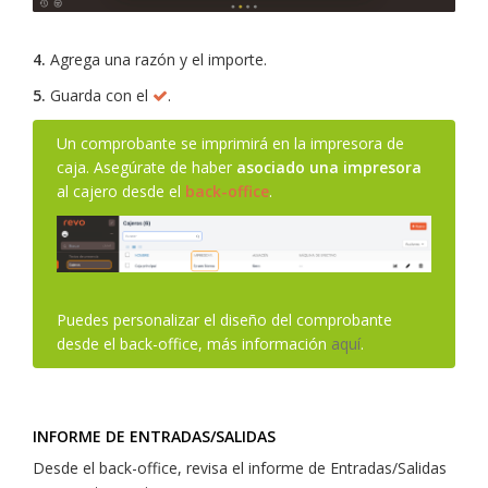
4.
Agrega una razón y el importe.
5.
Guarda con el
.
Un comprobante se imprimirá en la impresora de
caja. Asegúrate de haber
asociado una impresora
al cajero desde el
back-office
.
Puedes personalizar el diseño del comprobante
desde el back-office, más información
aquí
.
INFORME DE ENTRADAS/SALIDAS
Desde el back-office, revisa el informe de Entradas/Salidas