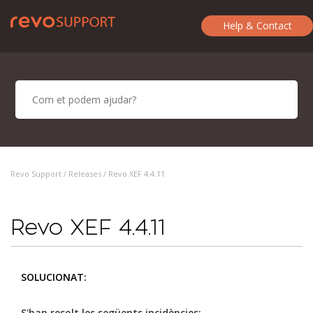
Help & Contact
Revo Support /
Releases
/ Revo XEF 4.4.11
Revo XEF 4.4.11
SOLUCIONAT:
S'han resolt les següents incidències: