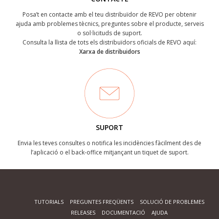
Posa’t en contacte amb el teu distribuïdor de REVO per obtenir
ajuda amb problemes tècnics, preguntes sobre el producte, serveis
o sol·licituds de suport.
Consulta la llista de tots els distribuïdors oficials de REVO aquí:
Xarxa de distribuidors
SUPORT
Envia les teves consultes o notifica les incidències fàcilment des de
l’aplicació o el back-office mitjançant un tiquet de suport.
TUTORIALS
PREGUNTES FREQÜENTS
SOLUCIÓ DE PROBLEMES
RELEASES
DOCUMENTACIÓ
AJUDA