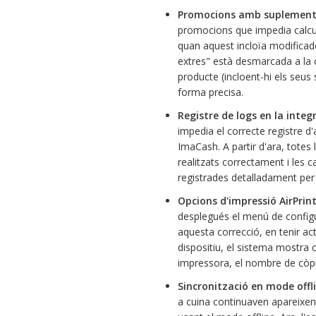
Promocions amb suplements
promocions que impedia calcu
quan aquest incloïa modificado
extres" està desmarcada a la c
producte (incloent-hi els seu
forma precisa.
Registre de logs en la inte
impedia el correcte registre d'
ImaCash. A partir d'ara, totes 
realitzats correctament i les 
registrades detalladament per 
Opcions d'impressió AirPrin
desplegués el menú de configur
aquesta correcció, en tenir act
dispositiu, el sistema mostra c
impressora, el nombre de còpie
Sincronització en mode offl
a cuina continuaven apareixen