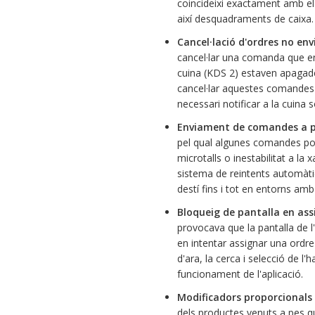
coincideixi exactament amb el 
així desquadraments de caixa.
Cancel·lació d'ordres no env
cancel·lar una comanda que enc
cuina (KDS 2) estaven apagade
cancel·lar aquestes comandes 
necessari notificar a la cuina 
Enviament de comandes a pa
pel qual algunes comandes podi
microtalls o inestabilitat a la
sistema de reintents automàti
destí fins i tot en entorns a
Bloqueig de pantalla en ass
provocava que la pantalla de
en intentar assignar una ordre 
d'ara, la cerca i selecció de l'
funcionament de l'aplicació.
Modificadors proporcionals 
dels productes venuts a pes q