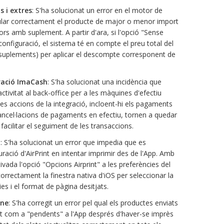
 i extres
: S'ha solucionat un error en el motor de
lar correctament el producte de major o menor import
rs amb suplement. A partir d'ara, si l'opció "Sense
onfiguració, el sistema té en compte el preu total del
s suplements) per aplicar el descompte corresponent de
gració ImaCash
: S'ha solucionat una incidència que
activitat al back-office per a les màquines d'efectiu
les accions de la integració, incloent-hi els pagaments
cancel·lacions de pagaments en efectiu, tornen a quedar
facilitar el seguiment de les transaccions.
t
: S'ha solucionat un error que impedia que es
ació d'AirPrint en intentar imprimir des de l'App. Amb
ivada l'opció "Opcions Airprint" a les preferències del
orrectament la finestra nativa d'iOS per seleccionar la
s i el format de pàgina desitjats.
ine
: S'ha corregit un error pel qual els productes enviats
t com a "pendents" a l'App després d'haver-se imprès