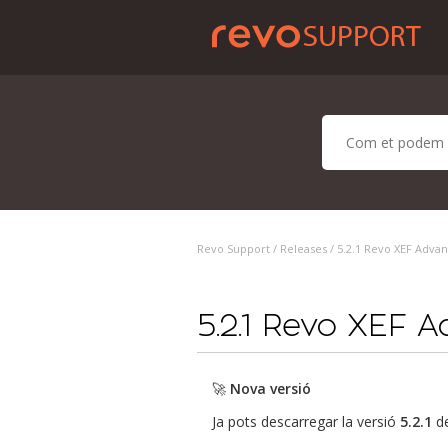
Revo Support /
Releases
/ 5.2.1 Revo XEF Advan
5.2.1 Revo XEF 
🚀
Nova versió
Ja pots descarregar la versió
5.2.1
de