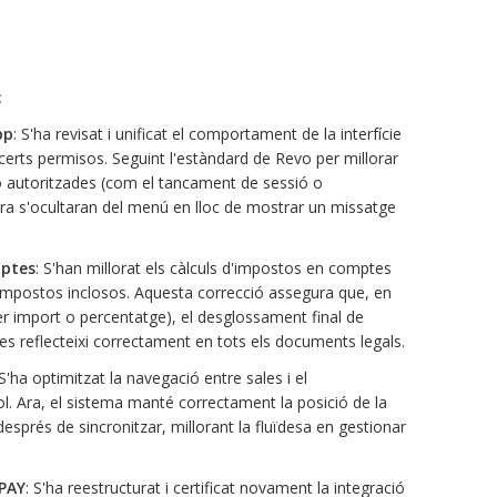
:
pp
: S'ha revisat i unificat el comportament de la interfície
erts permisos. Seguint l'estàndard de Revo per millorar
no autoritzades (com el tancament de sessió o
ara s'ocultaran del menú en lloc de mostrar un missatge
mptes
: S'han millorat els càlculs d'impostos en comptes
impostos inclosos. Aquesta correcció assegura que, en
er import o percentatge), el desglossament final de
i es reflecteixi correctament en tots els documents legals.
 S'ha optimitzat la navegació entre sales i el
l. Ara, el sistema manté correctament la posició de la
 després de sincronitzar, millorant la fluïdesa en gestionar
IPAY
: S'ha reestructurat i certificat novament la integració