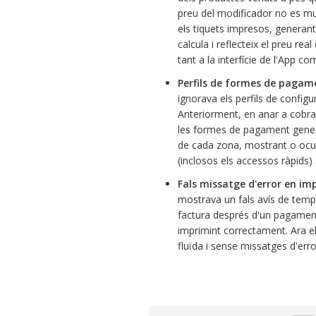
preu del modificador no es mult
els tiquets impresos, generant
calcula i reflecteix el preu re
tant a la interfície de l'App c
Perfils de formes de pagam
ignorava els perfils de config
Anteriorment, en anar a cobra
les formes de pagament general
de cada zona, mostrant o oc
(inclosos els accessos ràpids)
Fals missatge d'error en i
mostrava un fals avís de temp
factura després d'un pagament
imprimint correctament. Ara e
fluïda i sense missatges d'erro