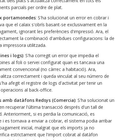
stat dels plats s'actualitza correctament en tots els
ments parcials per ordre de plat.
aix portamonedes
: S'ha solucionat un error en cobrar i
a que el calaix s'obrís basant-se exclusivament en la
gament, ignorant les preferències d'impressió. Ara, el
rectament la combinació d'ambdues configuracions: la de
a impressora utilitzada.
nes i logs)
: S'ha corregit un error que impedia el
ines al foli o servei configurat quan es tancava una
ent convencional (no càrrec a habitació). Ara,
ealitza correctament i queda vinculat al seu número de
ha afegit el registre de logs d'activitat per tenir un
operacions al back-office.
s amb datàfons Redsys (Comercia)
: S'ha solucionat un
en recuperar l'última transacció després d'un tall de
d. Anteriorment, si es perdia la comunicació, es
 i es tornava a enviar a cobrar, el sistema podia arribar
l pagament inicial, malgrat que els imports ja no
erifica estrictament que l'import cobrat al datàfon