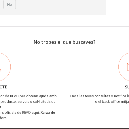
No
No trobes el que buscaves?
CTE
S
ïdor de REVO per obtenir ajuda amb
Envia les teves consultes o notifica 
producte, serveis o sol·licituds de
o el back-office mitj
t.
dors oficials de REVO aquí:
Xarxa de
idors