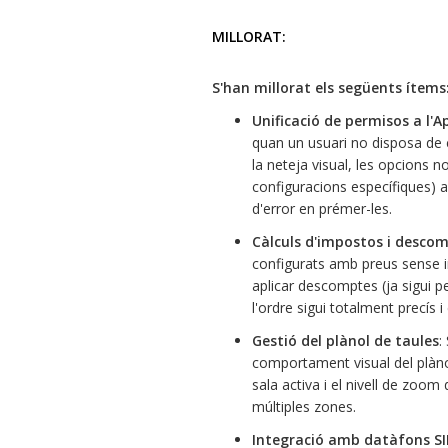
MILLORAT:
S'han millorat els següents ítems
Unificació de permisos a l'A
quan un usuari no disposa de c
la neteja visual, les opcions 
configuracions específiques) 
d'error en prémer-les.
Càlculs d'impostos i desco
configurats amb preus sense 
aplicar descomptes (ja sigui p
l'ordre sigui totalment precís 
Gestió del plànol de taules
:
comportament visual del plàno
sala activa i el nivell de zoom
múltiples zones.
Integració amb datàfons S