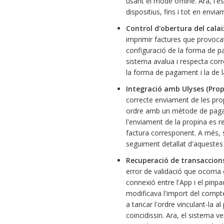
usant el mode offline. Ara, l'e
dispositius, fins i tot en envia
Control d'obertura del cal
imprimir factures que provocav
configuració de la forma de pa
sistema avalua i respecta cor
la forma de pagament i la de l
Integració amb Ulyses (Propi
correcte enviament de les prop
ordre amb un mètode de pagam
l'enviament de la propina es r
factura corresponent. A més, s'
seguiment detallat d'aquestes 
Recuperació de transaccion
error de validació que ocorria 
connexió entre l'App i el pinpa
modificava l'import del compte
a tancar l'ordre vinculant-la a
coincidissin. Ara, el sistema v