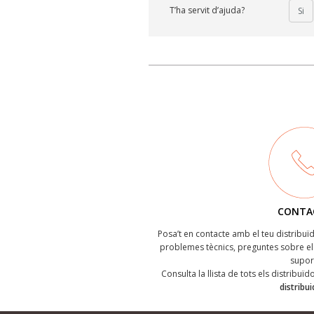
T’ha servit d’ajuda?
Si
CONTA
Posa’t en contacte amb el teu distribu
problemes tècnics, preguntes sobre el 
supor
Consulta la llista de tots els distribuï
distribu