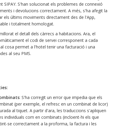
t SIPAY. S'han solucionat els problemes de connexió
ents i devolucions correctament. A més, s'ha afegit la
ar els últims moviments directament des de l'App,
able i totalment homologat.
 millorat el detall dels càrrecs a habitacions. Ara, el
omàticament el codi de servei corresponent a cada
l cosa permet a l'hotel tenir una facturació i una
ades al seu PMS.
ies:
combinats
: S'ha corregit un error que impedia que els
inat (per exemple, el refresc en un combinat de licor)
rada al tiquet. A partir d'ara, les traduccions s'apliquen
s individuals com en combinats (incloent-hi els que
int-se correctament a la proforma, la factura i les