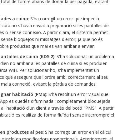
total de l'ordre abans de donar-la per pagada, evitant
iades a cuina
: S'ha corregit un error que impedia
ara no s'havia enviat a preparació si les pantalles de
s o sense connexió. A partir d'ara, el sistema permet
sense bloquejos ni missatges d'error, ja que no és
sobre productes que mai es van arribar a enviar.
ntalles de cuina (KDS 2)
: S'ha solucionat un problema
en no arribar a les pantalles de cuina si es produïen
 xarxa WiFi. Per solucionar-ho, s'ha implementat un
cs que assegura que l'ordre arribi correctament al seu
mb mala connexió, evitant la pèrdua de comandes.
ignar habitació (PMS)
: S'ha resolt un error visual que
 l'App es quedés difuminada i completament bloquejada
a l'habitació d'un client a través del botó "PMS". A partir
habitació es realitza de forma fluïda i sense interrompre el
en productes al pes
: S'ha corregit un error en el càlcul
ue incloïen modificadors proporcionals. Anteriorment, el