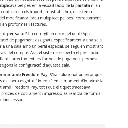
iplicava pel pes en la visualització de la pantalla ni en
 confusió en els imports mostrats. Ara, el sistema
al del modificador (preu multiplicat pel pes) correctament
om en proformes i factures.
ent per sala
: S'ha corregit un error pel qual l'App
uració de pagament assignats específicament a una sala.
r a una sala amb un perfil especial, se seguien mostrant
s del compte. Ara, el sistema respecta el perfil actiu
ultant correctament les formes de pagament permeses
 segons la configuració d'aquesta sala.
mprimir amb Freedom Pay
: S'ha solucionat un error que
s d'espera esgotat (timeout) en el moment d'imprimir la
 amb Freedom Pay, tot i que el tiquet s'acabava
l procés de cobrament i impressió es realitza de forma
r innecessaris.