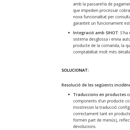
amb la passarel·la de pagamen
que impedien processar cobram
nova funcionalitat per consult
garantint un funcionament est
Integració amb SIHOT
: S'ha
sistema desglossa i envia aut
producte de la comanda, la qua
comptabilitat molt més detall
SOLUCIONAT:
Resolució de les següents incidènc
Traduccions en productes 
components d'un producte comb
mostressin la traducció configu
correctament tant en producte
formen part de menús), reflect
devolucions.