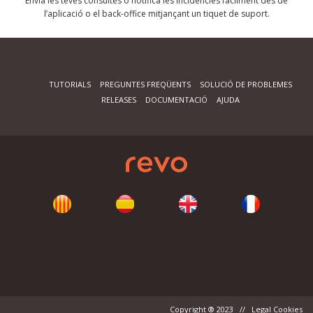
Envia les teves consultes o notifica les incidències fàcilment des de
l’aplicació o el back-office mitjançant un tiquet de suport.
TUTORIALS
PREGUNTES FREQÜENTS
SOLUCIÓ DE PROBLEMES
RELEASES
DOCUMENTACIÓ
AJUDA
Copyright ® 2023 // Legal Cookies