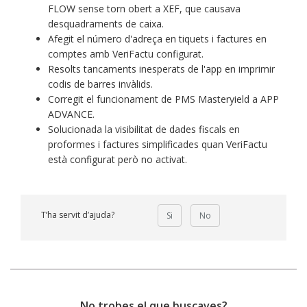
FLOW sense torn obert a XEF, que causava
desquadraments de caixa.
Afegit el número d'adreça en tiquets i factures en
comptes amb VeriFactu configurat.
Resolts tancaments inesperats de l'app en imprimir
codis de barres invàlids.
Corregit el funcionament de PMS Masteryield a APP
ADVANCE.
Solucionada la visibilitat de dades fiscals en
proformes i factures simplificades quan VeriFactu
està configurat però no activat.
T’ha servit d’ajuda?
Si
No
No trobes el que buscaves?