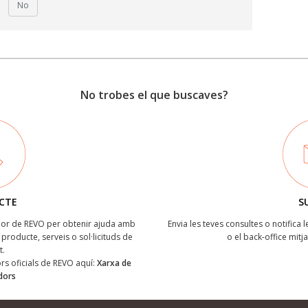
No
No trobes el que buscaves?
CTE
S
ïdor de REVO per obtenir ajuda amb
Envia les teves consultes o notifica 
producte, serveis o sol·licituds de
o el back-office mitj
t.
dors oficials de REVO aquí:
Xarxa de
idors