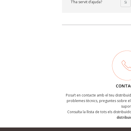
T’ha servit d’ajuda?
Si
CONTA
Posa’t en contacte amb el teu distribu
problemes tècnics, preguntes sobre el 
supor
Consulta la llista de tots els distribuï
distribu