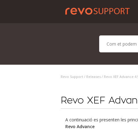
Revo Support /
Releases
/ Revo XEF Advance 4.9
Revo XEF Advanc
A continuació es presenten les princi
Revo Advance