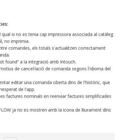
ies:
n el qual si no es tenia cap impressora associada al catàleg
il, no imprimia.
entre comandes, els totals s'actualitzen correctament
anda.
ot found” a la integració amb Intouch.
s motius de cancel·lació de comanda segons l'idioma del
tentar editar una comanda oberta dins de l'històric, que
nesperat de l'app.
les factures nominals en reenviar factures simplificades
LOW ja no es mostren amb la icona de lliurament dins