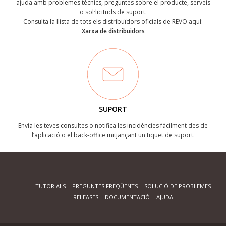
ajuda amb problemes tècnics, preguntes sobre el producte, serveis
o sol·licituds de suport.
Consulta la llista de tots els distribuïdors oficials de REVO aquí:
Xarxa de distribuidors
SUPORT
Envia les teves consultes o notifica les incidències fàcilment des de
l’aplicació o el back-office mitjançant un tiquet de suport.
TUTORIALS
PREGUNTES FREQÜENTS
SOLUCIÓ DE PROBLEMES
RELEASES
DOCUMENTACIÓ
AJUDA