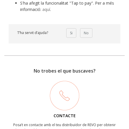
S'ha afegit la funcionalitat "Tap to pay". Per a més
informació:
aquí
.
T’ha servit d’ajuda?
Si
No
No trobes el que buscaves?
CONTACTE
Posa’t en contacte amb el teu distribuïdor de REVO per obtenir