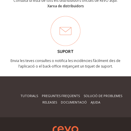
Consulta la llista de tots els distribuïdors oficials de REVO aquí:
Xarxa de distribuidors
SUPORT
Envia les teves consultes o notifica les incidències fàcilment des de
l’aplicació o el back-office mitjançant un tiquet de suport.
TUTORIALS
PREGUNTES FREQÜENTS
SOLUCIÓ DE PROBLEMES
RELEASES
DOCUMENTACIÓ
AJUDA